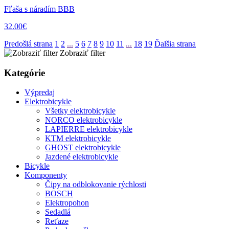
Fľaša s náradím BBB
32.00€
Predošlá strana
1
2
...
5
6
7
8
9
10
11
...
18
19
Ďalšia strana
Zobraziť filter
Kategórie
Výpredaj
Elektrobicykle
Všetky elektrobicykle
NORCO elektrobicykle
LAPIERRE elektrobicykle
KTM elektrobicykle
GHOST elektrobicykle
Jazdené elektrobicykle
Bicykle
Komponenty
Čipy na odblokovanie rýchlosti
BOSCH
Elektropohon
Sedadlá
Reťaze