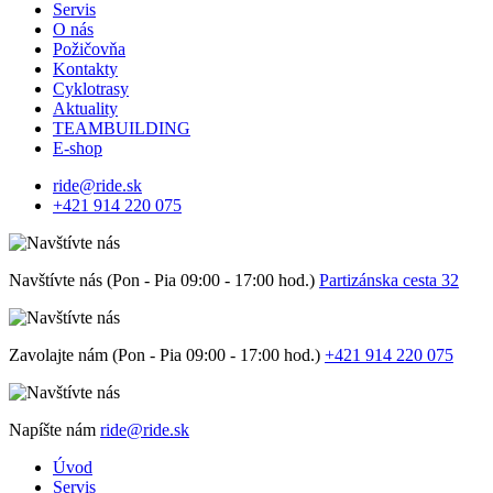
Servis
O nás
Požičovňa
Kontakty
Cyklotrasy
Aktuality
TEAMBUILDING
E-shop
ride@ride.sk
+421 914 220 075
Navštívte nás (Pon - Pia 09:00 - 17:00 hod.)
Partizánska cesta 32
Zavolajte nám (Pon - Pia 09:00 - 17:00 hod.)
+421 914 220 075
Napíšte nám
ride@ride.sk
Úvod
Servis