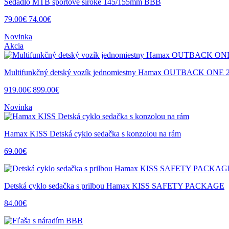
Sedadlo MTB športové široké 145/155mm BBB
79.00€
74.00€
Novinka
Akcia
Multifunkčný detský vozík jednomiestny Hamax OUTBACK ONE 
919.00€
899.00€
Novinka
Hamax KISS Detská cyklo sedačka s konzolou na rám
69.00€
Detská cyklo sedačka s prilbou Hamax KISS SAFETY PACKAGE
84.00€