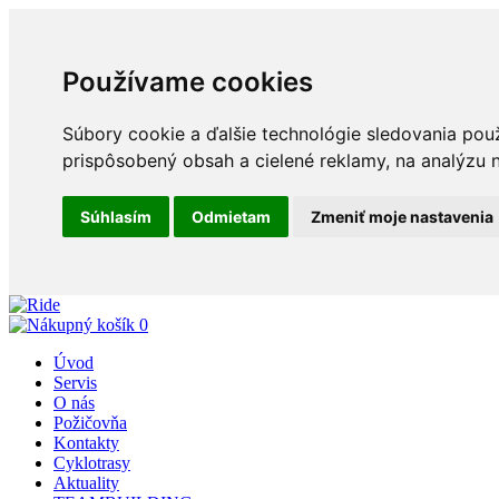
Používame cookies
Súbory cookie a ďalšie technológie sledovania pou
prispôsobený obsah a cielené reklamy, na analýzu n
Súhlasím
Odmietam
Zmeniť moje nastavenia
0
Úvod
Servis
O nás
Požičovňa
Kontakty
Cyklotrasy
Aktuality