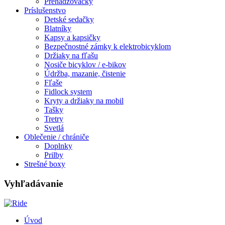
Prehadzovačky
Príslušenstvo
Detské sedačky
Blatníky
Kapsy a kapsičky
Bezpečnostné zámky k elektrobicyklom
Držiaky na fľašu
Nosiče bicyklov / e-bikov
Údržba, mazanie, čistenie
Fľaše
Fidlock system
Kryty a držiaky na mobil
Tašky
Tretry
Svetlá
Oblečenie / chrániče
Doplnky
Prilby
Strešné boxy
Vyhľadávanie
Úvod