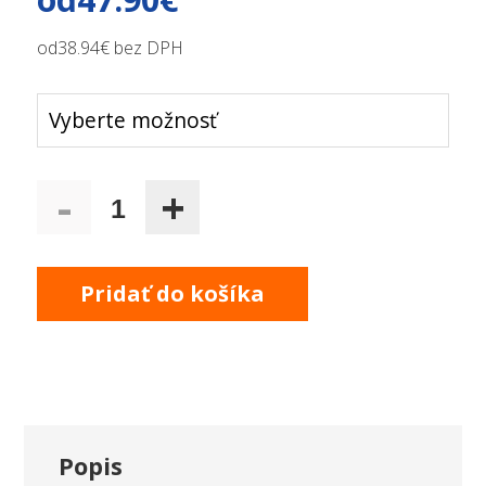
od
38.94€ bez DPH
-
+
1
Pridať do košíka
Popis