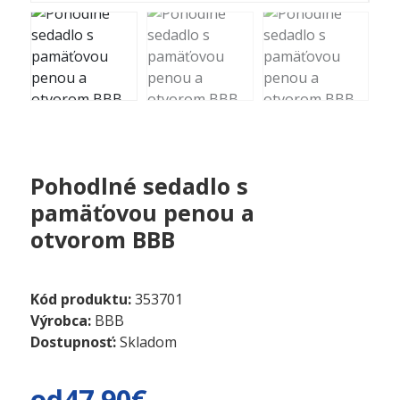
Pohodlné sedadlo s
pamäťovou penou a
otvorom BBB
Kód produktu:
353701
Výrobca:
BBB
Dostupnosť:
Skladom
od
47.90€