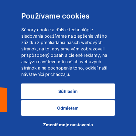
TEAMBUILDING
E-shop
Používame cookies
Obchodné podmienky
Súbory cookie a ďalšie technológie
sledovania používame na zlepšenie vášho
Ochrana osobných údajov
zážitku z prehliadania našich webových
stránok, na to, aby sme vám zobrazovali
Zmeniť cookies nastavenia
prispôsobený obsah a cielené reklamy, na
analýzu návštevnosti našich webových
stránok a na pochopenie toho, odkiaľ naši
návštevníci prichádzajú.
Súhlasím
Odmietam
RIDE SERVICES s.r.o., všetky práva vyhradené,
2021.
Tvorba e-shopov MR Studio IT
Zmeniť moje nastavenia