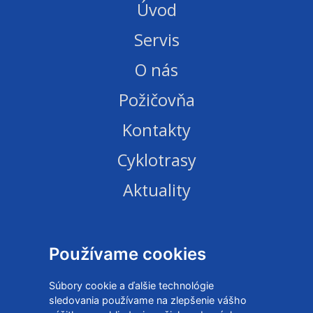
Úvod
Servis
O nás
Požičovňa
Kontakty
Cyklotrasy
Aktuality
TEAMBUILDING
E-shop
Používame cookies
Obchodné podmienky
Súbory cookie a ďalšie technológie
sledovania používame na zlepšenie vášho
Ochrana osobných údajov