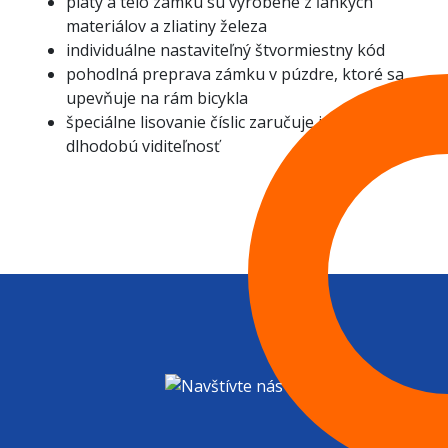
pláty a telo zámku sú vyrobené z ľahkých
materiálov a zliatiny železa
individuálne nastaviteľný štvormiestny kód
pohodlná preprava zámku v púzdre, ktoré sa
upevňuje na rám bicykla
špeciálne lisovanie číslic zaručuje ich
dlhodobú viditeľnosť