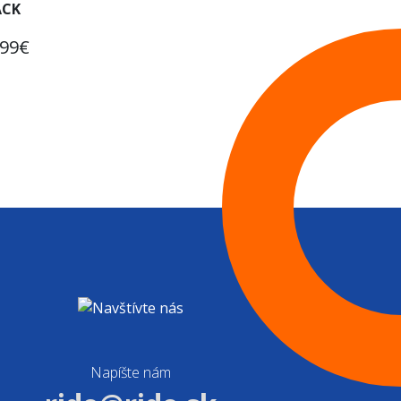
ACK
.99€
Napíšte nám