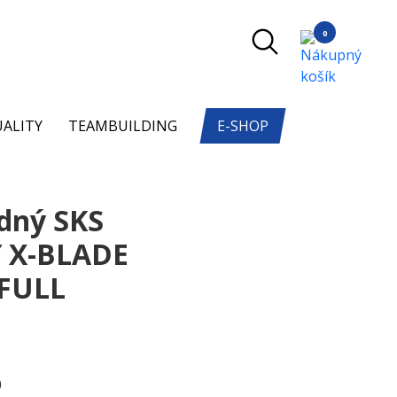
0
ALITY
TEAMBUILDING
E-SHOP
adný SKS
 X-BLADE
 FULL
0