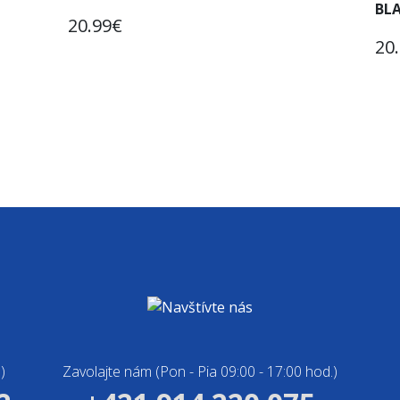
BL
20.99€
20
)
Zavolajte nám (Pon - Pia 09:00 - 17:00 hod.)