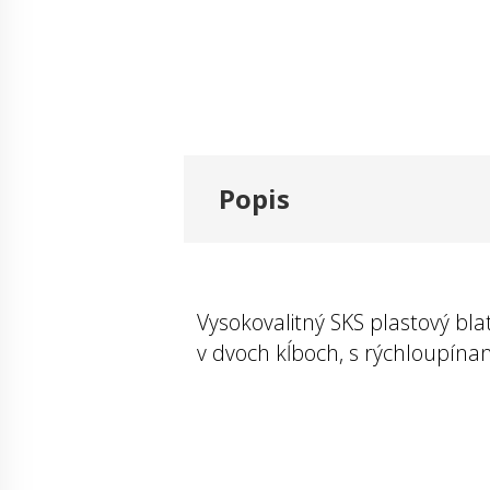
Popis
Vysokovalitný SKS plastový bla
v dvoch kĺboch, s rýchloupína