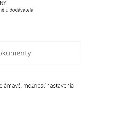
ANY
é u dodávateľa
okumenty
 nelámavé, možnosť nastavenia