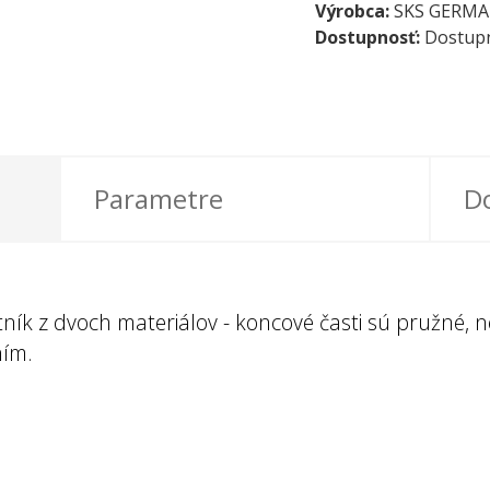
Výrobca:
SKS GERM
Dostupnosť:
Dostupn
Parametre
D
tník z dvoch materiálov - koncové časti sú pružné,
ním.