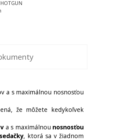
 SHOTGUN
m
okumenty
kov a s maximálnou nosnosťou
ená, že môžete kedykoľvek
ov
a s maximálnou
nosnosťou
 sedačky
, ktorá sa v žiadnom