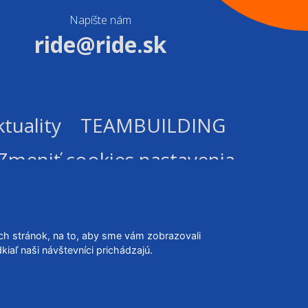
Napíšte nám
ride@ride.sk
tuality
TEAMBUILDING
Zmeniť cookies nastavenia
ch stránok, na to, aby sme vám zobrazovali
aľ naši návštevníci prichádzajú.
R Studio IT