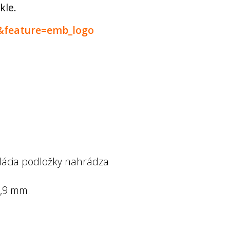
kle.
&feature=emb_logo
alácia podložky nahrádza
4,9 mm.