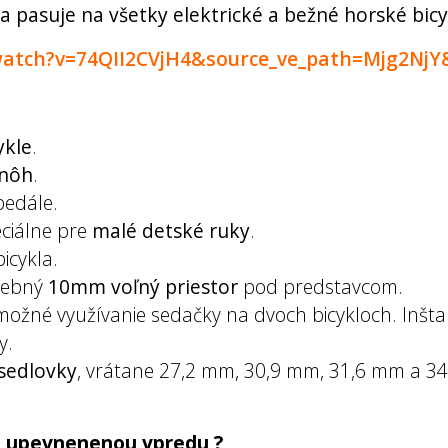
pasuje na všetky elektrické a bežné horské bicy
watch?v=74QII2CVjH4&source_ve_path=Mjg2NjY
ykle
.
 nôh
.
pedále.
ciálne pre
malé detské ruky
.
bicykla.
rebný
10mm voľný priestor
pod predstavcom.
ožné využívanie sedačky na dvoch bicykloch. Inšt
y.
sedlovky
, vrátane 27,2 mm, 30,9 mm, 31,6 mm a 3
ou upevnenenou vpredu ?