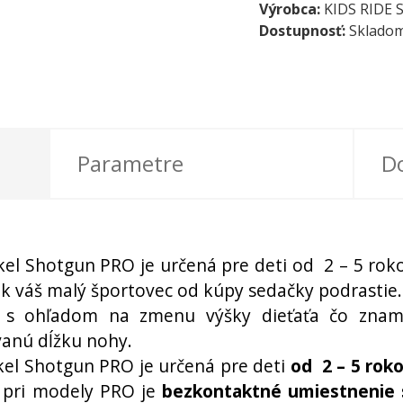
Výrobca:
KIDS RIDE
Dostupnosť:
Sklado
Parametre
D
kel Shotgun PRO je určená pre deti od 2 – 5 ro
k váš malý športovec od kúpy sedačky podrastie.
 s ohľadom na zmenu výšky dieťaťa čo znam
anú dĺžku nohy.
kel Shotgun PRO je určená pre deti
od 2 – 5 rok
 pri modely PRO je
bezkontaktné umiestnenie