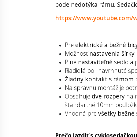
bode nedotýka rámu. Sedačka 
https://www.youtube.com/
Pre
elektrické a bežné bic
Možnosť
nastavenia šírky
Plne
nastaviteľné
sedlo a 
Riadidlá boli navrhnuté špe
Žiadny kontakt s rámom
Na správnu montáž je pot
Obsahuje
dve rozpery
na m
štandartné 10mm podložk
Vhodná pre
všetky bežné 
Prečo jazdiť s cyklosedačk