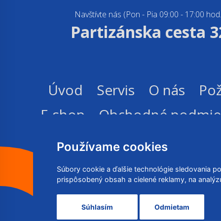
Navštívte nás (Pon - Pia 09:00 - 17:00 hod.
Partizánska cesta 3
Úvod
Servis
O nás
Pož
E-shop
Obchodné podmie
Používame cookies
Súbory cookie a ďalšie technológie sledovania p
prispôsobený obsah a cielené reklamy, na analýz
RIDE SERVIC
Súhlasím
Odmietam