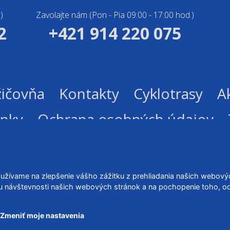
)
Zavolajte nám (Pon - Pia 09:00 - 17:00 hod.)
2
+421 914 220 075
ičovňa
Kontakty
Cyklotrasy
Ak
nky
Ochrana osobných údajov
oužívame na zlepšenie vášho zážitku z prehliadania našich webový
u návštevnosti našich webových stránok a na pochopenie toho, odki
ES s.r.o., všetky práva vyhradené, 2021.
Tvorba e-shopov M
Zmeniť moje nastavenia