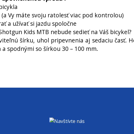
bicykla
(a Vy máte svoju ratolesť viac pod kontrolou)
ť a užívať si jazdu spoločne
Shotgun Kids MTB nebude sedieť na Váš bicykel?
teľnú šírku, uhol pripevnenia aj sedaciu časť. H
m a spodnými so šírkou 30 – 100 mm.