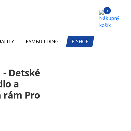
0
ALITY
TEAMBUILDING
E-SHOP
- Detské
lo a
a rám Pro