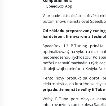
Kompatibilné s:
SpeedBox App
V prípade aktualizácie softvéru el
potom znovu nainštalovať SpeedBox
Od základu prepracovaný tuning
hardvérom, firmwarom a technológ
SpeedBox 1.2 B.Tuning prináša j
optimalizovaný na výkon a maximálny
neobmedzenou rýchlosťou. Po spáro
môžeš nastaviť maximálnu rýchlosť 
displeji svojho telefónu. Kedykoľvek
Tento nový produkt sa oproti pr
elektrobicykla, do ktorého sa chyst
prípade, že nemáte voľný E-Tube p
Voľný E-Tube port obvykle nemaj
integrovaným v ráme kolesa Satell