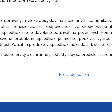
ziou Bluetooth 4.0 alebo vyššou.
o upravených elektrobicyklov na pozemných komunikáci
 Výrobca nenesie žiadnu zodpovednosť za škody vznikn
i SpeedBox nie je dovolené používať na pozemných komuni
 vybavené produktmi SpeedBox je možné používať výhr
nosť. Použitím produktov SpeedBox môže dôjsť k strate zár
nostné prvky a ochranné produkty, aby sa predišlo zraneni
Prejsť do košíka