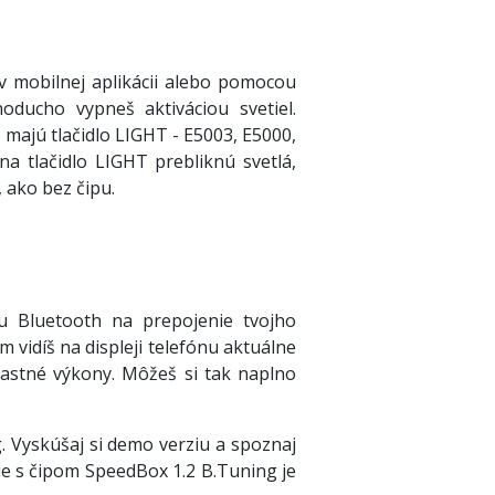
v mobilnej aplikácii alebo pomocou
oducho vypneš aktiváciou svetiel.
ré majú tlačidlo LIGHT - E5003, E5000,
na tlačidlo LIGHT prebliknú svetlá,
 ako bez čipu.
u Bluetooth na prepojenie tvojho
 vidíš na displeji telefónu aktuálne
vlastné výkony. Môžeš si tak naplno
. Vyskúšaj si demo verziu a spoznaj
nie s čipom SpeedBox 1.2 B.Tuning je