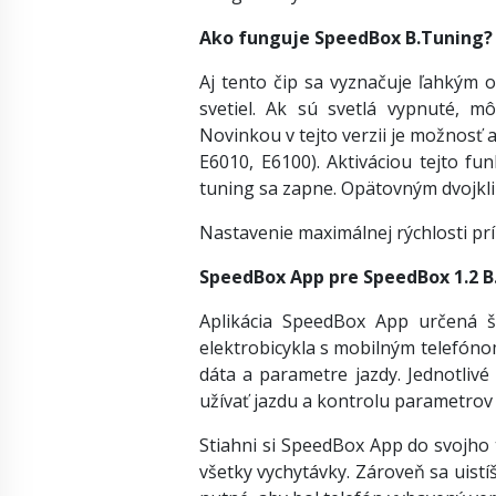
Ako funguje SpeedBox B.Tuning?
Aj tento čip sa vyznačuje ľahkým 
svetiel. Ak sú svetlá vypnuté, m
Novinkou v tejto verzii je možnosť ak
E6010, E6100). Aktiváciou tejto fu
tuning sa zapne. Opätovným dvojkli
Nastavenie maximálnej rýchlosti prí
SpeedBox App pre SpeedBox 1.2 B
Aplikácia SpeedBox App určená š
elektrobicykla s mobilným telefónom
dáta a parametre jazdy. Jednotlivé
užívať jazdu a kontrolu parametrov
Stiahni si SpeedBox App do svojho 
všetky vychytávky. Zároveň sa uistí