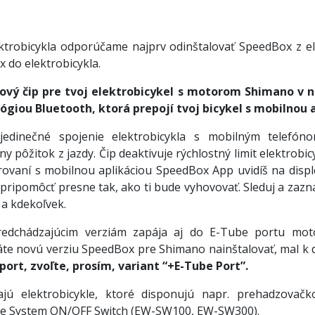
ektrobicykla odporúčame najprv odinštalovať SpeedBox z ele
 do elektrobicykla.
ový čip pre tvoj elektrobicykel s motorom Shimano v
iou Bluetooth, ktorá prepojí tvoj bicykel s mobilnou a
edinečné spojenie elektrobicykla s mobilným telefón
 pôžitok z jazdy. Čip deaktivuje rýchlostný limit elektrobic
vaní s mobilnou aplikáciou SpeedBox App uvidíš na displej
pripomôcť presne tak, ako ti bude vyhovovať. Sleduj a zaz
 a kdekoľvek.
edchádzajúcim verziám zapája aj do E-Tube portu mot
áte novú verziu SpeedBox pre Shimano nainštalovať, mal k d
ort, zvoľte, prosím, variant “+E-Tube Port”.
ú elektrobicykle, ktoré disponujú napr. prehadzovačk
ite System ON/OFF Switch (EW-SW100, EW-SW300).