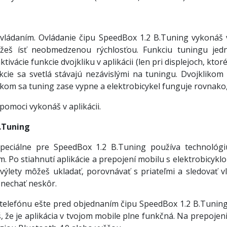
ovládaním. Ovládanie čipu SpeedBox 1.2 B.Tuning vykonáš 
ôžeš ísť neobmedzenou rýchlosťou. Funkciu tuningu jedn
tivácie funkcie dvojkliku v aplikácii (len pri displejoch, kto
nkcie sa svetlá stávajú nezávislými na tuningu. Dvojklikom 
kom sa tuning zase vypne a elektrobicykel funguje rovnako,
pomoci vykonáš v aplikácii.
.Tuning
peciálne pre SpeedBox 1.2 B.Tuning používa technológi
. Po stiahnutí aplikácie a prepojení mobilu s elektrobicyklom
 výlety môžeš ukladať, porovnávať s priateľmi a sledovať 
 nechať neskôr.
telefónu ešte pred objednaním čipu SpeedBox 1.2 B.Tuning
š, že je aplikácia v tvojom mobile plne funkčná. Na prepoje