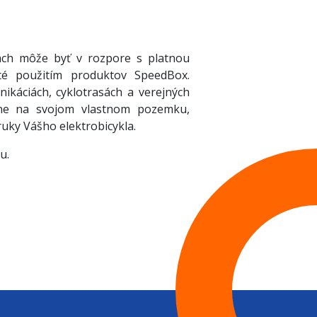
ách môže byť v rozpore s platnou
uté použitím produktov SpeedBox.
káciách, cyklotrasách a verejných
adne na svojom vlastnom pozemku,
uky Vášho elektrobicykla.
u.