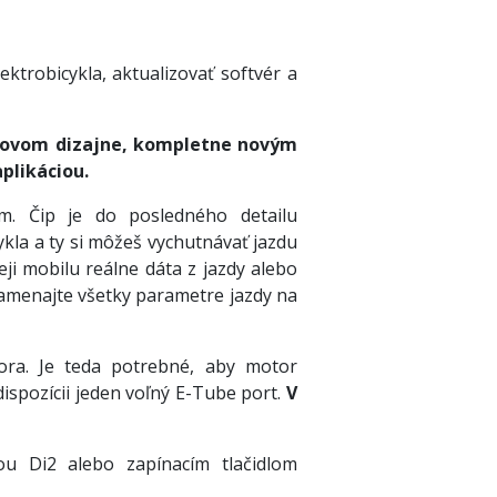
ktrobicykla, aktualizovať softvér a
 novom dizajne, kompletne novým
plikáciou.
om. Čip je do posledného detailu
ykla a ty si môžeš vychutnávať jazdu
i mobilu reálne dáta z jazdy alebo
namenajte všetky parametre jazdy na
ora. Je teda potrebné, aby motor
ispozícii jeden voľný E-Tube port.
V
ou Di2 alebo zapínacím tlačidlom