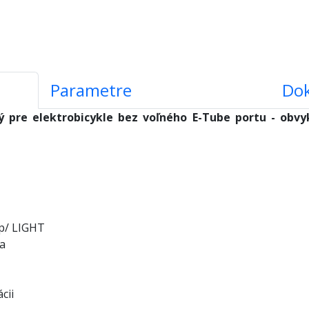
Parametre
Do
ý pre elektrobicykle bez voľného E-Tube portu - obvy
pp/ LIGHT
a
cii