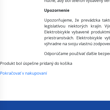
nutné, aby bol telefón vybavený ver
Upozornenie
Upozorňujeme, že prevádzka takt
legislatívou niektorých krajín.
Elektrobicykle vybavené produktm
priestranstvách. Elektrobicykle
výhradne na svoju vlastnú zodpoved
Odporúčame používať ďalšie bezpeč
Produkt bol úspešne pridaný do košíka
Pokračovať v nakupovaní