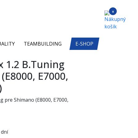
0
ALITY
TEAMBUILDING
E-SHOP
 1.2 B.Tuning
(E8000, E7000,
)
ng pre Shimano (E8000, E7000,
 dní