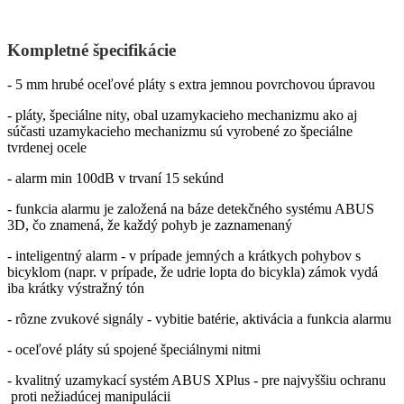
Kompletné špecifikácie
- 5 mm hrubé oceľové pláty s extra jemnou povrchovou úpravou
- pláty, špeciálne nity, obal uzamykacieho mechanizmu ako aj
súčasti uzamykacieho mechanizmu sú vyrobené zo špeciálne
tvrdenej ocele
- alarm min 100dB v trvaní 15 sekúnd
- funkcia alarmu je založená na báze detekčného systému ABUS
3D, čo znamená, že každý pohyb je zaznamenaný
- inteligentný alarm - v prípade jemných a krátkych pohybov s
bicyklom (napr. v prípade, že udrie lopta do bicykla) zámok vydá
iba krátky výstražný tón
- rôzne zvukové signály - vybitie batérie, aktivácia a funkcia alarmu
- oceľové pláty sú spojené špeciálnymi nitmi
- kvalitný uzamykací systém ABUS XPlus - pre najvyššiu ochranu
proti nežiadúcej manipulácii