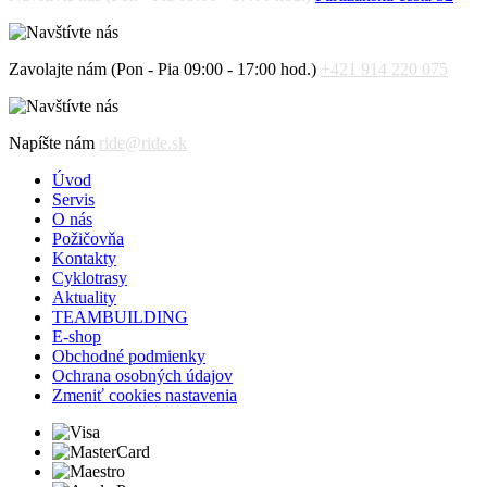
Zavolajte nám (Pon - Pia 09:00 - 17:00 hod.)
+421 914 220 075
Napíšte nám
ride@ride.sk
Úvod
Servis
O nás
Požičovňa
Kontakty
Cyklotrasy
Aktuality
TEAMBUILDING
E-shop
Obchodné podmienky
Ochrana osobných údajov
Zmeniť cookies nastavenia