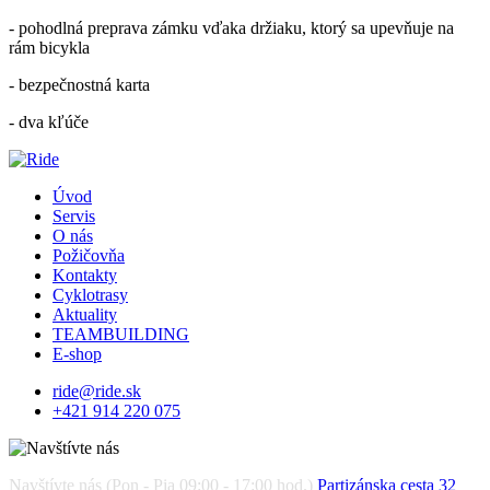
- pohodlná preprava zámku vďaka držiaku, ktorý sa upevňuje na
rám bicykla
- bezpečnostná karta
- dva kľúče
Úvod
Servis
O nás
Požičovňa
Kontakty
Cyklotrasy
Aktuality
TEAMBUILDING
E-shop
ride@ride.sk
+421 914 220 075
Navštívte nás (Pon - Pia 09:00 - 17:00 hod.)
Partizánska cesta 32