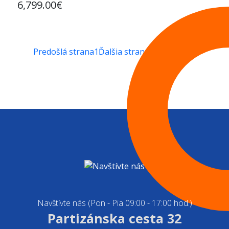
6,799.00€
Predošlá strana
1
Ďalšia strana
Navštívte nás (Pon - Pia 09:00 - 17:00 hod.)
Partizánska cesta 32