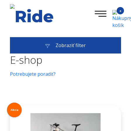
0
Zobraziť filter
E-shop
Potrebujete poradiť?
Novinka
Akcia