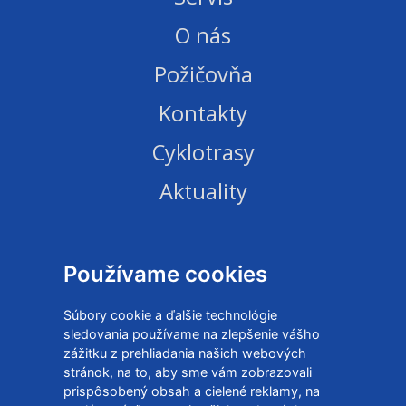
O nás
Požičovňa
Kontakty
Cyklotrasy
Aktuality
TEAMBUILDING
E-shop
Používame cookies
Obchodné podmienky
Súbory cookie a ďalšie technológie
sledovania používame na zlepšenie vášho
Ochrana osobných údajov
zážitku z prehliadania našich webových
stránok, na to, aby sme vám zobrazovali
Zmeniť cookies nastavenia
prispôsobený obsah a cielené reklamy, na