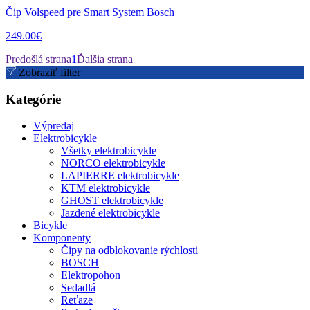
Čip Volspeed pre Smart System Bosch
249.00€
Predošlá strana
1
Ďalšia strana
Zobraziť filter
Kategórie
Výpredaj
Elektrobicykle
Všetky elektrobicykle
NORCO elektrobicykle
LAPIERRE elektrobicykle
KTM elektrobicykle
GHOST elektrobicykle
Jazdené elektrobicykle
Bicykle
Komponenty
Čipy na odblokovanie rýchlosti
BOSCH
Elektropohon
Sedadlá
Reťaze