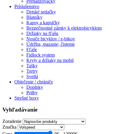
Prehadzovačky
Príslušenstvo
Detské sedačky
Blatníky
Kapsy a kapsičky
Bezpečnostné zámky k elektrobicyklom
Držiaky na fľašu
Nosiče bicyklov / e-bikov
Údržba, mazanie, čistenie
Fľaše
Fidlock system
Kryty a držiaky na mobil
Tašky
Tretry
Svetlá
Oblečenie / chrániče
Doplnky
Prilby
Strešné boxy
Vyhľadávanie
Zoradenie
Značka
Cena
0€ - 12900€