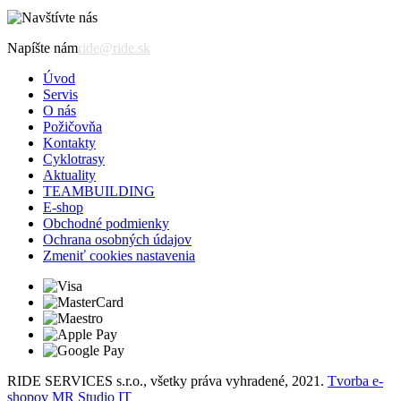
Napíšte nám
ride@ride.sk
Úvod
Servis
O nás
Požičovňa
Kontakty
Cyklotrasy
Aktuality
TEAMBUILDING
E-shop
Obchodné podmienky
Ochrana osobných údajov
Zmeniť cookies nastavenia
RIDE SERVICES s.r.o., všetky práva vyhradené, 2021.
Tvorba e-
shopov MR Studio IT