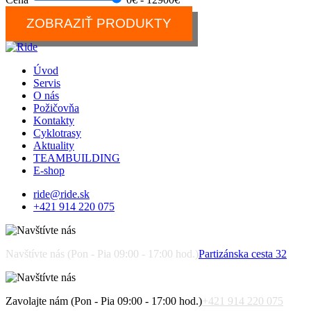
ZOBRAZIŤ PRODUKTY
Úvod
Servis
O nás
Požičovňa
Kontakty
Cyklotrasy
Aktuality
TEAMBUILDING
E-shop
ride@ride.sk
+421 914 220 075
Navštívte nás (Pon - Pia 09:00 - 17:00 hod.)
Partizánska cesta 32
Zavolajte nám (Pon - Pia 09:00 - 17:00 hod.)
+421 914 220 075