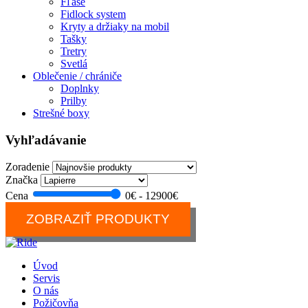
Fľaše
Fidlock system
Kryty a držiaky na mobil
Tašky
Tretry
Svetlá
Oblečenie / chrániče
Doplnky
Prilby
Strešné boxy
Vyhľadávanie
Zoradenie
Značka
Cena
0€ - 12900€
ZOBRAZIŤ PRODUKTY
Úvod
Servis
O nás
Požičovňa