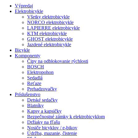
Výpredaj
Elektrobicykle
Všetky elektrobicykle
NORCO elektrobicykle
LAPIERRE elektrobicykle
KTM elektrobicykle
GHOST elektrobicykle
Jazdené elektrobicykle
Bicykle
Komponenty
Čipy na odblokovanie rýchlosti
BOSCH
Elektropohon
Sedadlá
Reťaze
Prehadzovačky
Príslušenstvo
Detské sedačky
Blatníky
Kapsy a kapsičky
Bezpečnostné zámky k elektrobicyklom
Držiaky na fľašu
Nosiče bicyklov / e-bikov
Údržba, mazanie, čistenie