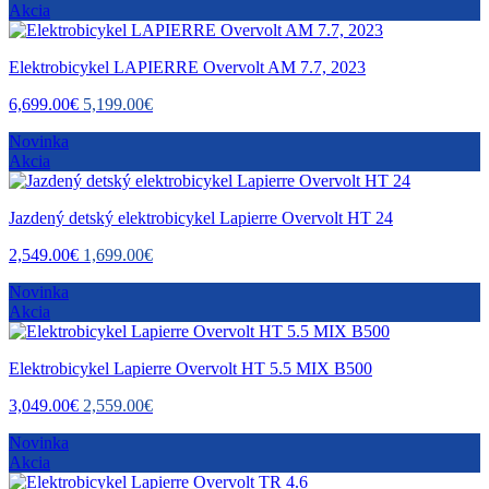
Akcia
Elektrobicykel LAPIERRE Overvolt AM 7.7, 2023
6,699.00€
5,199.00€
Novinka
Akcia
Jazdený detský elektrobicykel Lapierre Overvolt HT 24
2,549.00€
1,699.00€
Novinka
Akcia
Elektrobicykel Lapierre Overvolt HT 5.5 MIX B500
3,049.00€
2,559.00€
Novinka
Akcia